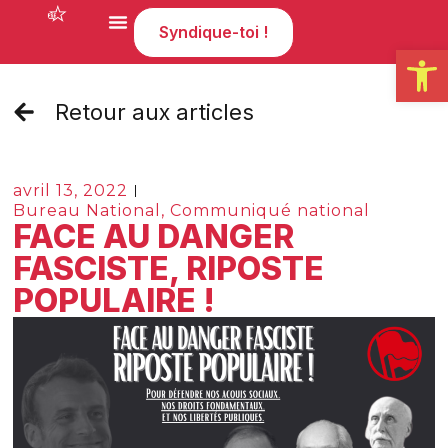
Syndique-toi !
Ouvrir la
Retour aux articles
avril 13, 2022
Bureau National
,
Communiqué national
FACE AU DANGER
FASCISTE, RIPOSTE
POPULAIRE !